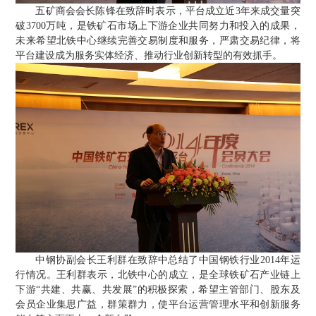
五矿商会会长陈锋在致辞时表示，平台成立近
3
年来成交量突
破
3700
万吨，是铁矿石市场上下游企业共同努力和投入的成果，
未来希望北铁中心继续完善交易制度和服务，严肃交易纪律，将
平台建设成为服务实体经济、推动行业创新转型的有效抓手。
中钢协副会长王利群在致辞中总结了中国钢铁行业
2014
年运
行情况。王利群表示，北铁中心的成立，是全球铁矿石产业链上
下游“共建、共赢、共发展”的积极探索，希望主管部门、股东及
会员企业集思广益，群策群力，使平台运营管理水平和创新服务