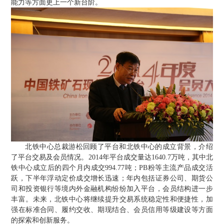
能力等方面更上一个新台阶。
北铁中心总裁游松回顾了平台和北铁中心的成立背景，介绍
了平台交易及会员情况。
2014
年平台成交量达
1640.7
万吨，其中北
铁中心成立后的四个月内成交
994.77
吨；
PB
粉等主流产品成交活
跃，下半年浮动定价成交增长迅速；年内包括证券公司、期货公
司和投资银行等境内外金融机构纷纷加入平台，会员结构进一步
丰富。未来，北铁中心将继续提升交易系统稳定性和便捷性，加
强在标准合同、履约交收、期现结合、会员信用等级建设等方面
的探索和创新服务。